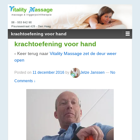
↓
DOORGAAN
NAAR
HOOFDINHOUD
krachtoefening voor hand
krachtoefening voor hand
‹ Keer terug naar
Vitality Massage zet de deur weer
open
Posted on
11 december 2016
by
Jetze Janssen
—
No
Comments ↓