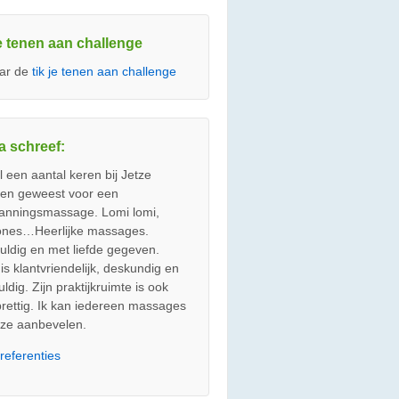
je tenen aan challenge
ar de
tik je tenen aan challenge
a schreef:
l een aantal keren bij Jetze
en geweest voor een
anningsmassage. Lomi lomi,
ones…Heerlijke massages.
uldig en met liefde gegeven.
is klantvriendelijk, deskundig en
ldig. Zijn praktijkruimte is ook
prettig. Ik kan iedereen massages
etze aanbevelen.
r
referenties