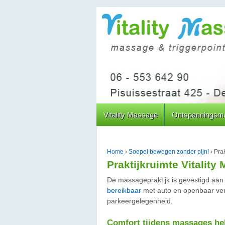
↓
DOORGAAN
NAAR
HOOFDINHOUD
Vitality Massage
Ontspanningsm
Home
›
Soepel bewegen zonder pijn!
›
Prak
Praktijkruimte Vitality
De massagepraktijk is gevestigd aan
bereikbaar
met auto en openbaar verv
parkeergelegenheid.
Comfort tijdens massages he