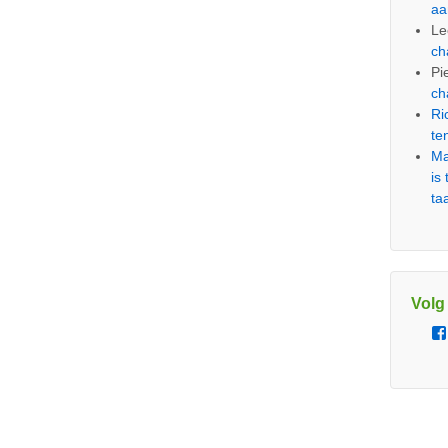
aa
Le
ch
Pi
ch
Ri
te
Ma
is
ta
Volg