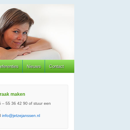
eferenties
Nieuws
Contact
raak maken
6 – 55 36 42 90 of stuur een
.
l
info@jetzejanssen.nl