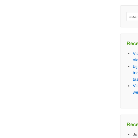
Zoek
naar:
Rece
Vi
ni
Bij
tr
ta
Vi
we
Rece
Je