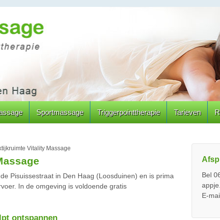
assage
Sportmassage
Triggerpointtherapie
Tarieven
R
tijkruimte Vitality Massage
Afsp
 Massage
Bel 0
 de Pisuissestraat in Den Haag (Loosduinen) en is prima
appje
oer. In de omgeving is voldoende gratis
E-mai
lpt ontspannen