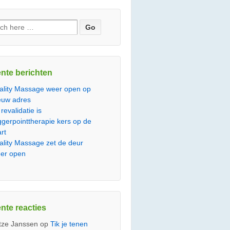
en
nte berichten
tality Massage weer open op
euw adres
 revalidatie is
iggerpointtherapie kers op de
art
tality Massage zet de deur
er open
nte reacties
tze Janssen
op
Tik je tenen