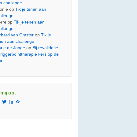
n challenge
onie
op
Tik je tenen aan
allenge
erre
op
Tik je tenen aan
allenge
chard van Omster
op
Tik je
nen aan challenge
rie de Jonge
op
Bij revalidatie
 triggerpointtherapie kers op de
art
 mij op:
Bekijk
Bekijk
Bekijk
Bekijk
het
het
het
het
profiel
profiel
profiel
profiel
van
van
van
van
Vitality.Massage.Den.Haag
JetzeJanssen
jetzejanssen
110804363641443898869
op
op
op
op
Facebook
Twitter
LinkedIn
Google+