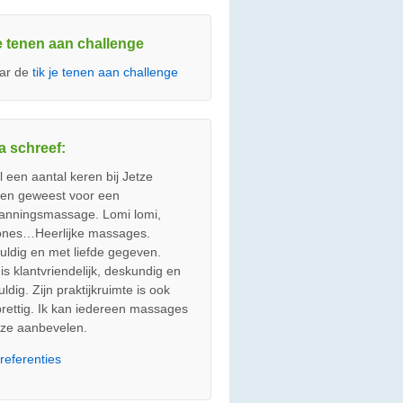
je tenen aan challenge
ar de
tik je tenen aan challenge
a schreef:
l een aantal keren bij Jetze
en geweest voor een
anningsmassage. Lomi lomi,
ones…Heerlijke massages.
uldig en met liefde gegeven.
is klantvriendelijk, deskundig en
ldig. Zijn praktijkruimte is ook
prettig. Ik kan iedereen massages
etze aanbevelen.
r
referenties