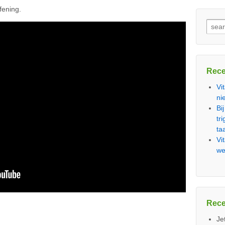
fening.
Zoek
naar:
Rece
Vi
ni
Bij
tr
ta
Vi
we
Rece
Je