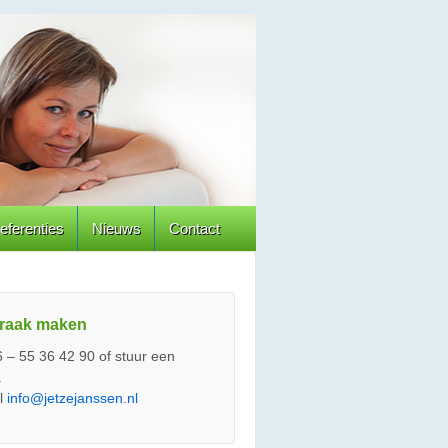
eferenties
Nieuws
Contact
raak maken
6 – 55 36 42 90 of stuur een
.
l
info@jetzejanssen.nl