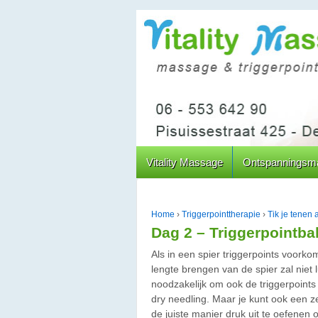
↓
DOORGAAN
NAAR
HOOFDINHOUD
Vitality Massage
Ontspanningsm
Home
›
Triggerpointtherapie
›
Tik je tenen
Dag 2 – Triggerpointba
Als in een spier triggerpoints voork
lengte brengen van de spier zal niet
noodzakelijk om ook de triggerpoints
dry needling. Maar je kunt ook een z
de juiste manier druk uit te oefenen 