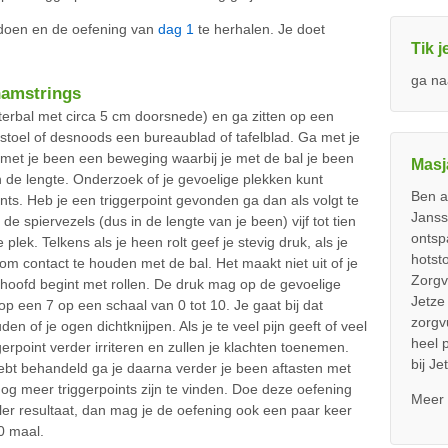
doen en de oefening van
dag 1
te herhalen. Je doet
Tik 
ga na
hamstrings
terbal met circa 5 cm doorsnede) en ga zitten op een
stoel of desnoods een bureaublad of tafelblad. Ga met je
met je been een beweging waarbij je met de bal je been
Masj
n de lengte. Onderzoek of je gevoelige plekken kunt
Ben a
ints. Heb je een triggerpoint gevonden ga dan als volgt te
Janss
de spiervezels (dus in de lengte van je been) vijf tot tien
ontsp
lek. Telkens als je heen rolt geef je stevig druk, als je
hotst
 om contact te houden met de bal. Het maakt niet uit of je
Zorgv
ng hoofd begint met rollen. De druk mag op de gevoelige
Jetze 
 op een 7 op een schaal van 0 tot 10. Je gaat bij dat
zorgvu
en of je ogen dichtknijpen. Als je te veel pijn geeft of veel
heel 
gerpoint verder irriteren en zullen je klachten toenemen.
bij J
 hebt behandeld ga je daarna verder je been aftasten met
nog meer triggerpoints zijn te vinden. Doe deze oefening
Mee
ller resultaat, dan mag je de oefening ook een paar keer
0 maal.