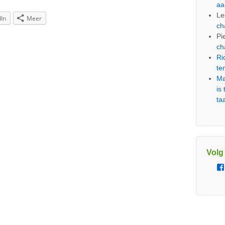
aa
Le
dIn
Meer
ch
Pi
ch
Ri
te
Ma
is
ta
Volg