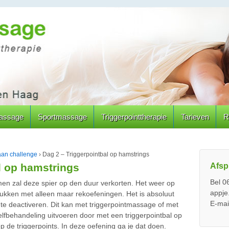
assage
Sportmassage
Triggerpointtherapie
Tarieven
R
 aan challenge
›
Dag 2 – Triggerpointbal op hamstrings
Afsp
l op hamstrings
Bel 0
omen zal deze spier op den duur verkorten. Het weer op
appje
 lukken met alleen maar rekoefeningen. Het is absoluut
E-mai
 te deactiveren. Dit kan met triggerpointmassage of met
elfbehandeling uitvoeren door met een triggerpointbal op
op de triggerpoints. In deze oefening ga je dat doen.