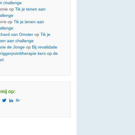
n challenge
onie
op
Tik je tenen aan
allenge
erre
op
Tik je tenen aan
allenge
chard van Omster
op
Tik je
nen aan challenge
rie de Jonge
op
Bij revalidatie
 triggerpointtherapie kers op de
art
 mij op:
Bekijk
Bekijk
Bekijk
Bekijk
het
het
het
het
profiel
profiel
profiel
profiel
van
van
van
van
Vitality.Massage.Den.Haag
JetzeJanssen
jetzejanssen
110804363641443898869
op
op
op
op
Facebook
Twitter
LinkedIn
Google+