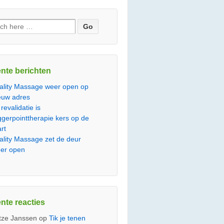
en
nte berichten
tality Massage weer open op
euw adres
 revalidatie is
iggerpointtherapie kers op de
art
tality Massage zet de deur
er open
nte reacties
tze Janssen
op
Tik je tenen