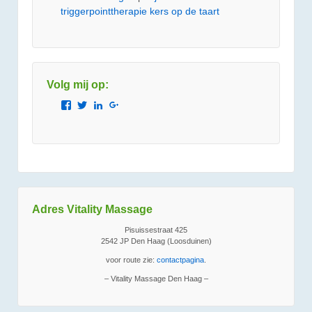
triggerpointtherapie kers op de taart
Volg mij op:
Bekijk
Bekijk
Bekijk
Bekijk
het
het
het
het
profiel
profiel
profiel
profiel
van
van
van
van
Vitality.Massage.Den.Haag
JetzeJanssen
jetzejanssen
110804363641443898869
op
op
op
op
Facebook
Twitter
LinkedIn
Google+
Adres Vitality Massage
Pisuissestraat 425
2542 JP Den Haag (Loosduinen)
voor route zie:
contactpagina
.
– Vitality Massage Den Haag –