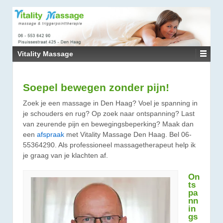
↓
DOORGAAN
NAAR
HOOFDINHOUD
Vitality Massage
Soepel bewegen zonder pijn!
Zoek je een massage in Den Haag? Voel je spanning in
je schouders en rug? Op zoek naar ontspanning? Last
van zeurende pijn en bewegingsbeperking? Maak dan
een
afspraak
met Vitality Massage Den Haag. Bel 06-
55364290. Als professioneel massagetherapeut help ik
je graag van je klachten af.
On
ts
pa
nn
in
gs