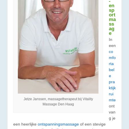
-
en
sp
ort
ma
ss
ag
e
In
een
co
mfo
rta
bel
e
pra
ktijk
rui
Jetze Janssen, massagetherapeut bij Vitality
mte
Massage Den Haag
ont
van
g je
een heerlijke
ontspanningsmassage
of een stevige