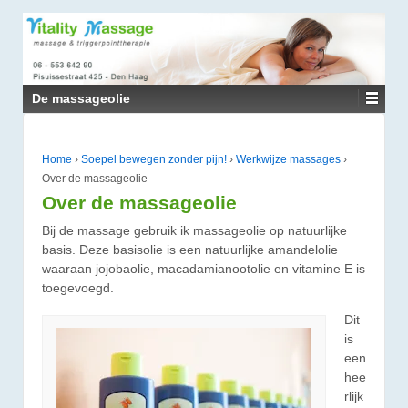
↓
DOORGAAN
NAAR
HOOFDINHOUD
De massageolie
Home
›
Soepel bewegen zonder pijn!
›
Werkwijze massages
›
Over de massageolie
Over de massageolie
Bij de massage gebruik ik massageolie op natuurlijke
basis. Deze basisolie is een natuurlijke amandelolie
waaraan jojobaolie, macadamianootolie en vitamine E is
toegevoegd.
Dit
is
een
hee
rlijk