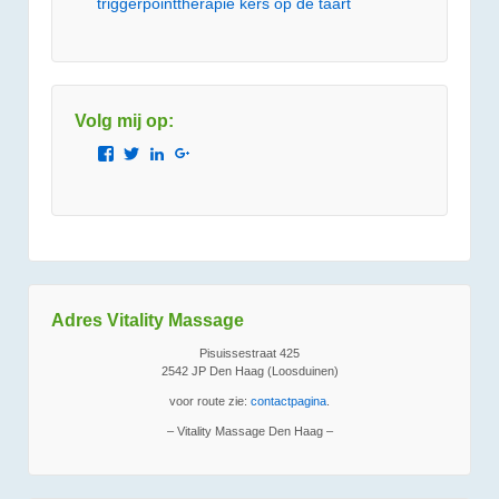
triggerpointtherapie kers op de taart
Volg mij op:
Bekijk
Bekijk
Bekijk
Bekijk
het
het
het
het
profiel
profiel
profiel
profiel
van
van
van
van
Vitality.Massage.Den.Haag
JetzeJanssen
jetzejanssen
110804363641443898869
op
op
op
op
Facebook
Twitter
LinkedIn
Google+
Adres Vitality Massage
Pisuissestraat 425
2542 JP Den Haag (Loosduinen)
voor route zie:
contactpagina
.
– Vitality Massage Den Haag –