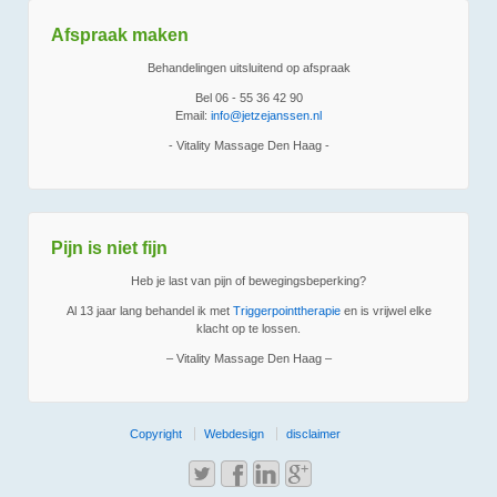
Afspraak maken
Behandelingen uitsluitend op afspraak
Bel 06 - 55 36 42 90
Email:
info@jetzejanssen.nl
- Vitality Massage Den Haag -
Pijn is niet fijn
Heb je last van pijn of bewegingsbeperking?
Al 13 jaar lang behandel ik met
Triggerpointtherapie
en is vrijwel elke
klacht op te lossen.
– Vitality Massage Den Haag –
Copyright
Webdesign
disclaimer