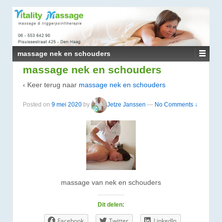
↓
DOORGAAN
NAAR
HOOFDINHOUD
massage nek en schouders
massage nek en schouders
‹ Keer terug naar
massage nek en schouders
Posted on
9 mei 2020
by
Jetze Janssen
—
No Comments ↓
massage van nek en schouders
Dit delen:
Facebook
Twitter
LinkedIn