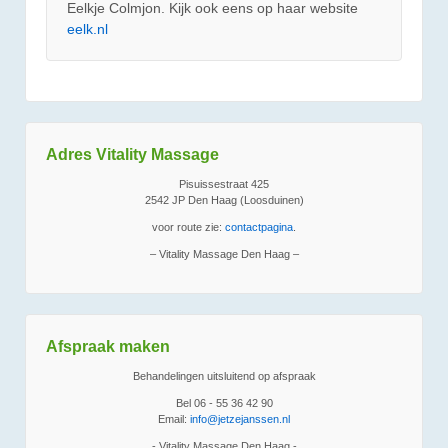
Eelkje Colmjon. Kijk ook eens op haar website
eelk.nl
Adres Vitality Massage
Pisuissestraat 425
2542 JP Den Haag (Loosduinen)
voor route zie:
contactpagina
.
– Vitality Massage Den Haag –
Afspraak maken
Behandelingen uitsluitend op afspraak
Bel 06 - 55 36 42 90
Email:
info@jetzejanssen.nl
- Vitality Massage Den Haag -