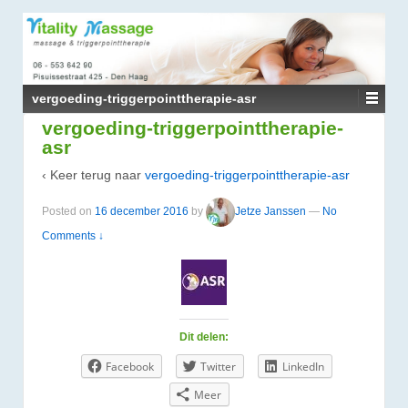
↓
DOORGAAN
NAAR
HOOFDINHOUD
vergoeding-triggerpointtherapie-asr
vergoeding-triggerpointtherapie-
asr
‹ Keer terug naar
vergoeding-triggerpointtherapie-asr
Posted on
16 december 2016
by
Jetze Janssen
—
No
Comments ↓
Dit delen:
Facebook
Twitter
LinkedIn
Meer