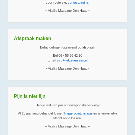
voor route zie:
contactpagina
.
– Vitality Massage Den Haag –
Afspraak maken
Behandelingen uitsluitend op afspraak
Bel 06 - 55 36 42 90
Email:
info@jetzejanssen.nl
- Vitality Massage Den Haag -
Pijn is niet fijn
Heb je last van pijn of bewegingsbeperking?
Al 13 jaar lang behandel ik met
Triggerpointtherapie
en is vrijwel elke
klacht op te lossen.
– Vitality Massage Den Haag –