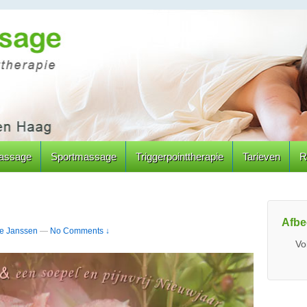
assage
Sportmassage
Triggerpointtherapie
Tarieven
R
Afbe
ze Janssen
—
No Comments ↓
Vo