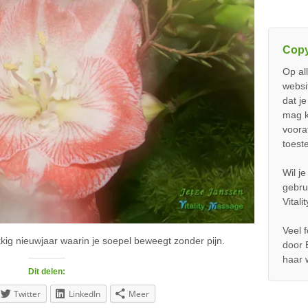
Copy
Op al
websi
dat j
mag k
voora
toest
Wil j
gebru
Vital
Veel 
kig nieuwjaar waarin je soepel beweegt zonder pijn.
door 
haar 
Dit delen:
Twitter
LinkedIn
Meer