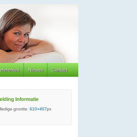
eferenties
Nieuws
Contact
elding Informatie
lledige grootte:
610×407
px