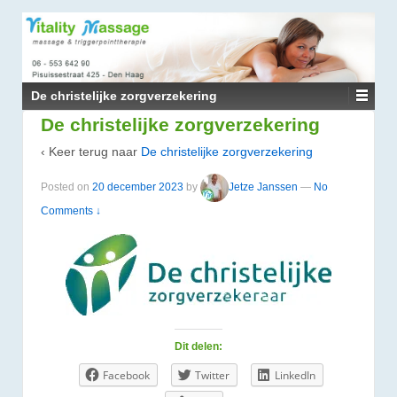
↓
DOORGAAN
NAAR
HOOFDINHOUD
De christelijke zorgverzekering
De christelijke zorgverzekering
‹ Keer terug naar
De christelijke zorgverzekering
Posted on
20 december 2023
by
Jetze Janssen
—
No
Comments ↓
Dit delen:
Facebook
Twitter
LinkedIn